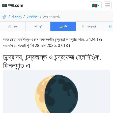
🇧🇩
🇧🇩 সময়.com
▾
ছুটি
শহরসমূহ
হেলসিঙ্কি
চন্দ্র ক্যালেন্ডার
⏱️
সময়
☀️
সূর্য
🌙
চাঁদ
🌦️
আবহাওয়া
💨
আজ রাতে হেলসিঙ্কি-এ চাঁদ অবনমনশীল চন্দ্রলতা অবস্থায় আছে, 3424.1%
আলোকিত; পরবর্তী পূর্ণিমা 28 আগ 2026, 07:18।
চন্দ্রোদয়, চন্দ্রঅস্ত ও চন্দ্রফেজ হেলসিঙ্কি,
ফিনল্যান্ড এ
🌘