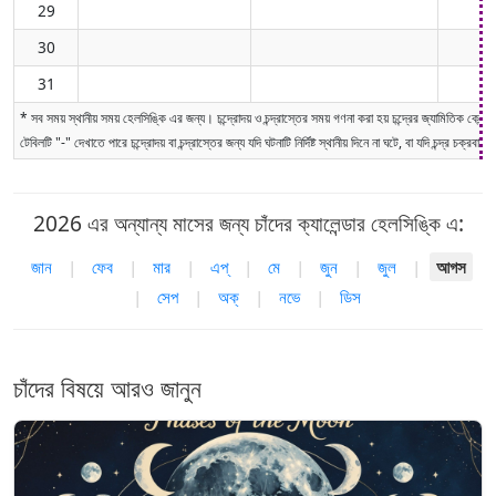
29
0
30
0
31
* সব সময় স্থানীয় সময় হেলসিঙ্কি এর জন্য। চন্দ্রোদয় ও চন্দ্রাস্তের সময় গণনা করা হয় চন্দ্রের জ্যামিতিক কেন্দ্র
টেবিলটি "-" দেখাতে পারে চন্দ্রোদয় বা চন্দ্রাস্তের জন্য যদি ঘটনাটি নির্দিষ্ট স্থানীয় দিনে না ঘটে, বা যদি চন্দ্র চক্রব
2026 এর অন্যান্য মাসের জন্য চাঁদের ক্যালেন্ডার হেলসিঙ্কি এ:
জান
|
ফেব
|
মার
|
এপ্
|
মে
|
জুন
|
জুল
|
আগস
|
সেপ
|
অক্
|
নভে
|
ডিস
চাঁদের বিষয়ে আরও জানুন