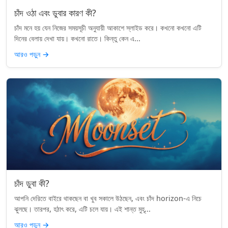
চাঁদ ওঠা এবং ডুবার কারণ কী?
চাঁদ মনে হয় যেন নিজের সময়সূচী অনুযায়ী আকাশে স্লাইড করে। কখনো কখনো এটি
দিনের বেলায় দেখা যায়। কখনো রাতে। কিন্তু কেন এ...
আরও পড়ুন
→
চাঁদ ডুবা কী?
আপনি দেরিতে বাইরে থাকছেন বা খুব সকালে উঠছেন, এবং চাঁদ horizon-এ নিচে
ঝুলছে। তারপর, হঠাৎ করে, এটি চলে যায়। এই শান্ত মুহূ...
আরও পড়ুন
→