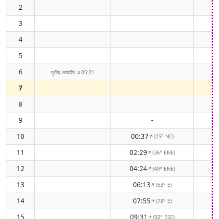
2
0
3
1
4
5
1
6
1
তৃতীয় কোয়ার্টার এ 05:21
7
1
8
1
9
-
2
10
00:37
2
(25° NE)
↑
11
02:29
2
(36° ENE)
↑
12
04:24
(49° ENE)
↑
13
06:13
(63° E)
↑
14
07:55
2
(78° E)
↑
15
09:31
2
(92° ESE)
↑