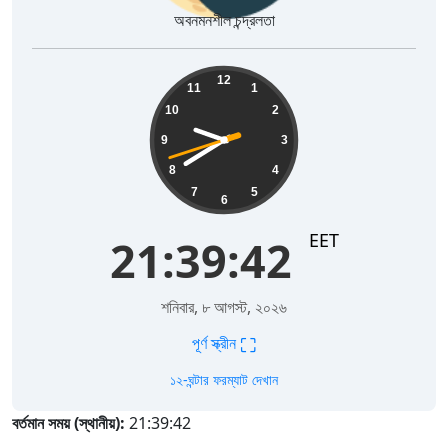
অবনমনশীল চন্দ্রলতা
21:39:43
12
11
1
10
2
9
3
8
4
7
5
6
EET
21:39:43
শনিবার, ৮ আগস্ট, ২০২৬
⛶
পূর্ণ স্ক্রীন
১২-ঘন্টার ফরম্যাট দেখান
বর্তমান সময় (স্থানীয়):
21:39:43