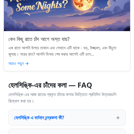
কেন কিছু রাতে চাঁদ আগে অস্ত যায়?
এক রাতে আপনি উপরে তাকান এবং সেখানে এটি থাকে - বড়, উজ্জ্বল, এবং উঁচুতে
ঝুলছে। পরের রাত? আপনি ডিনার শেষ করার আগেই এটি চলে...
আরও পড়ুন
→
হেলসিঙ্কি-এর চাঁদের কলা — FAQ
হেলসিঙ্কি-এর আজ রাতের প্রকৃত চাঁদের কলার ভিত্তিতে প্রতিদিন উত্তরগুলি
রিফ্রেশ করা হয়।
হেলসিঙ্কি এ বর্তমান চন্দ্রকলা কী?