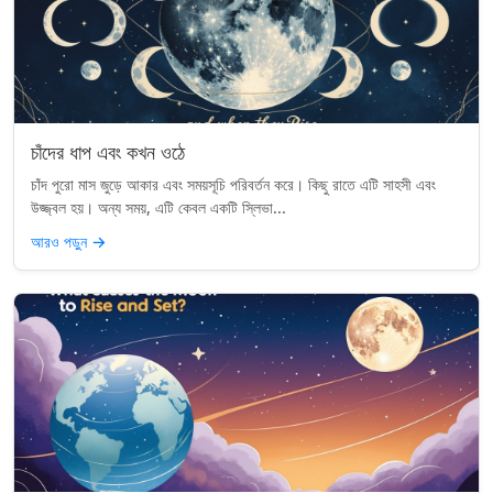
চাঁদের ধাপ এবং কখন ওঠে
চাঁদ পুরো মাস জুড়ে আকার এবং সময়সূচি পরিবর্তন করে। কিছু রাতে এটি সাহসী এবং
উজ্জ্বল হয়। অন্য সময়, এটি কেবল একটি স্লিভা...
আরও পড়ুন
→