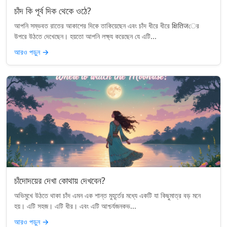
চাঁদ কি পূর্ব দিক থেকে ওঠে?
আপনি সম্ভবত রাতের আকাশের দিকে তাকিয়েছেন এবং চাঁদ ধীরে ধীরে क्षितिजের
উপরে উঠতে দেখেছেন। হয়তো আপনি লক্ষ্য করেছেন যে এটি...
আরও পড়ুন
→
চাঁদোদয়ের দেখা কোথায় দেখবেন?
অভিমুখে উঠতে থাকা চাঁদ এমন এক শান্ত মুহূর্তের মধ্যে একটি যা কিছুমাত্র বড় মনে
হয়। এটি সহজ। এটি ধীর। এবং এটি আশ্চর্যজনকভ...
আরও পড়ুন
→