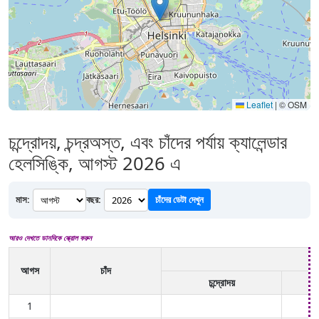
Leaflet
|
© OSM
চন্দ্রোদয়, চন্দ্রঅস্ত, এবং চাঁদের পর্যায় ক্যালেন্ডার
হেলসিঙ্কি, আগস্ট 2026 এ
মাস:
বছর:
চাঁদের ডেটা দেখুন
আরও দেখতে ডানদিকে স্ক্রোল করুন
আগস
চাঁদ
চন্দ্রোদয়
1