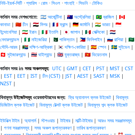
নিউ-ইয়র্ক-সিটি
·
প্যারিস
·
রোম
·
সিওল
·
শাংহাই
·
সিডনি
·
টোকিও
বর্তমান সময় দেশগুলোতে:
🇦🇷 আর্জেন্টিনা
|
🇦🇺 অস্ট্রেলিয়া
|
🇧🇷 ব্রাজিল
|
🇨🇦
কানাডা
|
🇨🇳 চীন
|
🇪🇬 মিশর
|
🇫🇷 ফ্রান্স
|
🇩🇪 জার্মানি
|
🇮🇳 ভারত
|
🇮🇩
ইন্দোনেশিয়া
|
🇮🇷 ইরান
|
🇮🇹 ইতালি
|
🇯🇵 জাপান
|
🇲🇽 মেক্সিকো
|
🇳🇱
নেদারল্যান্ডস
|
🇳🇬 নাইজেরিয়া
|
🇵🇰 পাকিস্তান
|
🇵🇭 ফিলিপাইন
|
🇷🇺 রাশিয়া
|
🇸🇦
সৌদি-আরব
|
🇿🇦 দক্ষিণ-আফ্রিকা
|
🇰🇷 দক্ষিণ-কোরিয়া
|
🇪🇸 স্পেন
|
🇸🇪 সুইডেন
|
🇨🇭 সুইজারল্যান্ড
|
🇹🇭 থাইল্যান্ড
|
🇬🇧 যুক্তরাজ্য
|
🇻🇳 ভিয়েতনাম
|
বর্তমান সময় in
সময় অঞ্চলসমূহ
:
UTC
|
GMT
|
CET
|
PST
|
MST
|
CST
|
EST
|
EET
|
IST
|
চীন (CST)
|
JST
|
AEST
|
SAST
|
MSK
|
NZST
|
বিনামূল্য
উইজেটসমূহ
ওয়েবমাস্টারদের জন্য:
ফ্রি অ্যানালগ ক্লক উইজেট
|
বিনামূল্য
ডিজিটাল ক্লক উইজেট
|
বিনামূল্য টেক্সট ক্লক উইজেট
|
বিনামূল্য শব্দ ক্লক উইজেট
ইউনিক্স টাইম
|
অ্যালার্ম
|
স্টপওয়াচ
|
টাইমার
|
মাল্টি-টাইমার
|
আরও সময় সরঞ্জামসমূহ
|
গণনা সরঞ্জামসমূহ
|
সময় অঞ্চল রূপান্তরকরণ
|
তারিখ রূপান্তরকরণ