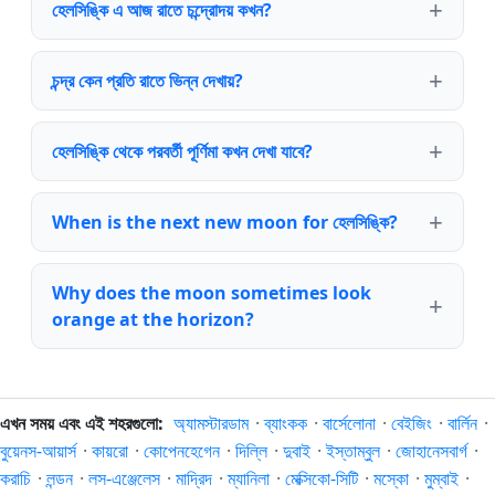
হেলসিঙ্কি এ আজ রাতে চন্দ্রোদয় কখন?
চন্দ্র কেন প্রতি রাতে ভিন্ন দেখায়?
হেলসিঙ্কি থেকে পরবর্তী পূর্ণিমা কখন দেখা যাবে?
When is the next new moon for হেলসিঙ্কি?
Why does the moon sometimes look
orange at the horizon?
এখন সময় এবং এই শহরগুলো:
অ্যামস্টারডাম
·
ব্যাংকক
·
বার্সেলোনা
·
বেইজিং
·
বার্লিন
·
বুয়েনস-আয়ার্স
·
কায়রো
·
কোপেনহেগেন
·
দিল্লি
·
দুবাই
·
ইস্তাম্বুল
·
জোহানেসবার্গ
·
করাচি
·
লন্ডন
·
লস-এঞ্জেলেস
·
মাদ্রিদ
·
ম্যানিলা
·
মেক্সিকো-সিটি
·
মস্কো
·
মুম্বাই
·