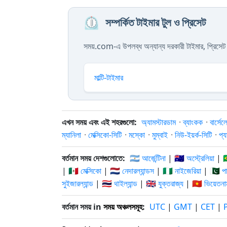
⏲️
সম্পর্কিত টাইমার টুল ও প্রিসেট
সময়.com-এ উপলব্ধ অন্যান্য দরকারী টাইমার, প্রিসেট
মাল্টি-টাইমার
এখন সময় এবং এই শহরগুলো:
অ্যামস্টারডাম
·
ব্যাংকক
·
বার্সেল
ম্যানিলা
·
মেক্সিকো-সিটি
·
মস্কো
·
মুম্বাই
·
নিউ-ইয়র্ক-সিটি
·
প্য
বর্তমান সময় দেশগুলোতে:
🇦🇷 আর্জেন্টিনা
|
🇦🇺 অস্ট্রেলিয়া
|

|
🇲🇽 মেক্সিকো
|
🇳🇱 নেদারল্যান্ডস
|
🇳🇬 নাইজেরিয়া
|
🇵🇰 প
সুইজারল্যান্ড
|
🇹🇭 থাইল্যান্ড
|
🇬🇧 যুক্তরাজ্য
|
🇻🇳 ভিয়েতনা
বর্তমান সময় in
সময় অঞ্চলসমূহ
:
UTC
|
GMT
|
CET
|