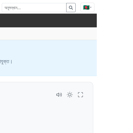
🇧🇩
▾
পযুক্ত।