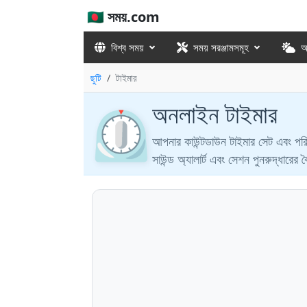
🇧🇩 সময়.com
বিশ্ব সময়
সময় সরঞ্জামসমূহ
আ
ছুটি
টাইমার
অনলাইন টাইমার
⏲️
আপনার কাউন্টডাউন টাইমার সেট এবং পরি
সাউন্ড অ্যালার্ট এবং সেশন পুনরুদ্ধারের বৈ