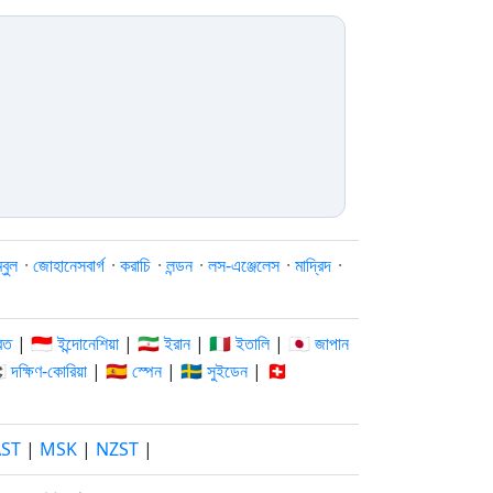
্বুল
·
জোহানেসবার্গ
·
করাচি
·
লন্ডন
·
লস-এঞ্জেলেস
·
মাদ্রিদ
·
রত
|
🇮🇩 ইন্দোনেশিয়া
|
🇮🇷 ইরান
|
🇮🇹 ইতালি
|
🇯🇵 জাপান
🇷 দক্ষিণ-কোরিয়া
|
🇪🇸 স্পেন
|
🇸🇪 সুইডেন
|
🇨🇭
AST
|
MSK
|
NZST
|