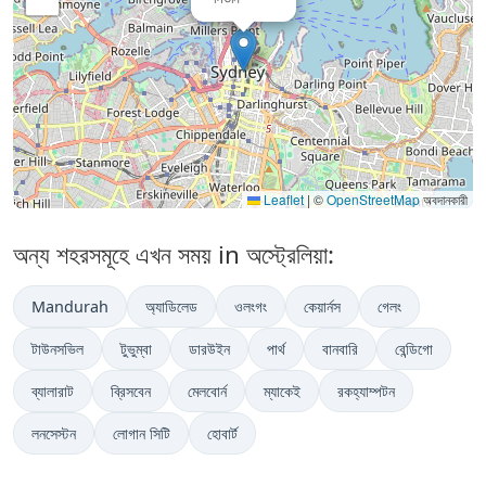
Leaflet
|
©
OpenStreetMap
অবদানকারী
অন্য শহরসমূহে এখন সময় in অস্ট্রেলিয়া:
Mandurah
অ্যাডিলেড
ওলংগং
কেয়ার্নস
গেলং
টাউনসভিল
টুভুম্বা
ডারউইন
পার্থ
বানবারি
বেন্ডিগো
ব্যালারাট
ব্রিসবেন
মেলবোর্ন
ম্যাকেই
রকহ্যাম্পটন
লনসেস্টন
লোগান সিটি
হোবার্ট