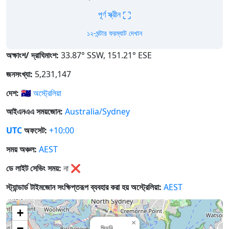
⛶
পূর্ণ স্ক্রীন
১২-ঘন্টার ফরম্যাট দেখান
অক্ষাংশ/ দ্রাঘিমাংশ:
33.87° SSW, 151.21° ESE
জনসংখ্যা:
5,231,147
দেশ:
🇦🇺
অস্ট্রেলিয়া
আইএনএএ সময়জোন:
Australia/Sydney
UTC
অফসেট:
+10:00
সময় অঞ্চল:
AEST
ডে লাইট সেভিং সময়:
না
❌
স্ট্যান্ডার্ড টাইমজোন সংক্ষিপ্তরূপ ব্যবহার করা হয় অস্ট্রেলিয়া:
AEST
+
×
−
সিডনি