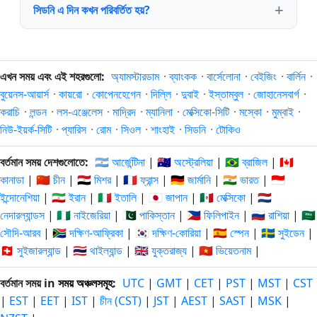
সিডনি এ দিন কখন পরিবর্তিত হয়?
এখন সময় এবং এই শহরগুলো:
অ্যামস্টারডাম
·
ব্যাংকক
·
বার্সেলোনা
·
বেইজিং
·
বার্লিন
·
বুয়েনস-আয়ার্স
·
কায়রো
·
কোপেনহেগেন
·
দিল্লি
·
দুবাই
·
ইস্তাম্বুল
·
জোহানেসবার্গ
·
করাচি
·
লন্ডন
·
লস-এঞ্জেলেস
·
মাদ্রিদ
·
ম্যানিলা
·
মেক্সিকো-সিটি
·
মস্কো
·
মুম্বাই
·
নিউ-ইয়র্ক-সিটি
·
প্যারিস
·
রোম
·
সিওল
·
শাংহাই
·
সিডনি
·
টোকিও
বর্তমান সময় দেশগুলোতে:
🇦🇷 আর্জেন্টিনা
|
🇦🇺 অস্ট্রেলিয়া
|
🇧🇷 ব্রাজিল
|
🇨🇦
কানাডা
|
🇨🇳 চীন
|
🇪🇬 মিশর
|
🇫🇷 ফ্রান্স
|
🇩🇪 জার্মানি
|
🇮🇳 ভারত
|
🇮🇩
ইন্দোনেশিয়া
|
🇮🇷 ইরান
|
🇮🇹 ইতালি
|
🇯🇵 জাপান
|
🇲🇽 মেক্সিকো
|
🇳🇱
নেদারল্যান্ডস
|
🇳🇬 নাইজেরিয়া
|
🇵🇰 পাকিস্তান
|
🇵🇭 ফিলিপাইন
|
🇷🇺 রাশিয়া
|
🇸🇦
সৌদি-আরব
|
🇿🇦 দক্ষিণ-আফ্রিকা
|
🇰🇷 দক্ষিণ-কোরিয়া
|
🇪🇸 স্পেন
|
🇸🇪 সুইডেন
|
🇨🇭 সুইজারল্যান্ড
|
🇹🇭 থাইল্যান্ড
|
🇬🇧 যুক্তরাজ্য
|
🇻🇳 ভিয়েতনাম
|
বর্তমান সময় in
সময় অঞ্চলসমূহ
:
UTC
|
GMT
|
CET
|
PST
|
MST
|
CST
|
EST
|
EET
|
IST
|
চীন (CST)
|
JST
|
AEST
|
SAST
|
MSK
|