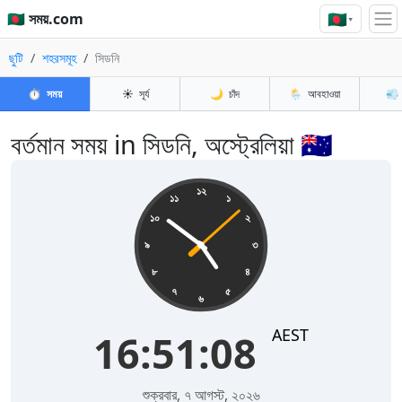
🇧🇩
🇧🇩 সময়.com
▾
ছুটি
শহরসমূহ
সিডনি
⏱️
সময়
☀️
সূর্য
🌙
চাঁদ
🌦️
আবহাওয়া
💨
বর্তমান সময় in সিডনি, অস্ট্রেলিয়া 🇦🇺
16:51:08
১২
১১
১
১০
২
৯
৩
৮
৪
৭
৫
৬
AEST
16:51:08
শুক্রবার, ৭ আগস্ট, ২০২৬