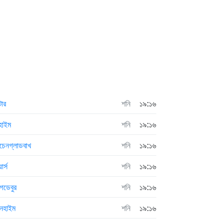
সটার
শনি
১৯:১৬
হাইম
শনি
১৯:১৬
চেনগ্লাডবাখ
শনি
১৯:১৬
ার্স
শনি
১৯:১৬
াগডেবুর
শনি
১৯:১৬
ানহাইম
শনি
১৯:১৬