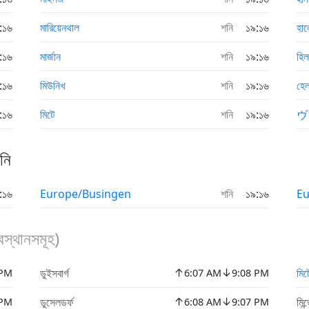
:১৬
মারিয়েনথাল
শনি
১৯:১৬
হাল
:১৬
মার্জান
শনি
১৯:১৬
হি
:১৬
মিউনিখ
শনি
১৯:১৬
হেল
:১৬
মিটে
শনি
১৯:১৬
ヴ
নি
:১৬
Europe/Busingen
শনি
১৯:১৬
Eu
স্থানসমূহ)
↑
↓
ডুইসবার্গ
মিট
 PM
6:07 AM
9:08 PM
↑
↓
ডুসেলডর্ফ
মিন্
 PM
6:08 AM
9:07 PM