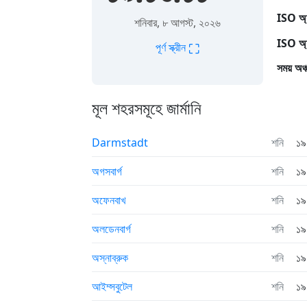
ISO অ্
শনিবার, ৮ আগস্ট, ২০২৬
ISO অ্
⛶
পূর্ণ স্ক্রীন
সময় অঞ্
মূল শহরসমূহে জার্মানি
Darmstadt
শনি
১৯
অগসবার্গ
শনি
১৯
অফেনবাখ
শনি
১৯
অলডেনবার্গ
শনি
১৯
অস্নাব্রুক
শনি
১৯
আইম্সবুটেল
শনি
১৯