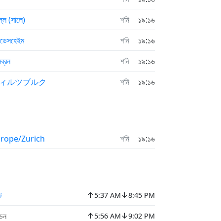
্লে (সালে)
শনি
১৯:১৬
লডেসহেইম
শনি
১৯:১৬
ব্রন
শনি
১৯:১৬
ィルツブルク
শনি
১৯:১৬
rope/Zurich
শনি
১৯:১৬
↑
↓
ে
5:37 AM
8:45 PM
↑
↓
ডেন
5:56 AM
9:02 PM