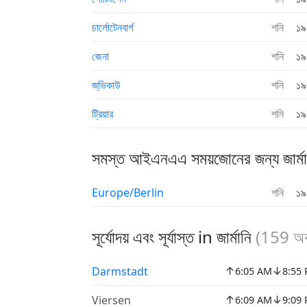
চার্লোটেনবার্গ
শনি
১৯
জেনা
শনি
১৯
জ্‌ভিকাউ
শনি
১৯
ট্রিয়ার
শনি
১৯
সমস্ত আইএনএএ সময়জোনের জন্য জার্মা
Europe/Berlin
শনি
১৯
সূর্যোদয় এবং সূর্যাস্ত in জার্মানি
(
159
অব
↑
↓
Darmstadt
6:05 AM
8:55
↑
↓
Viersen
6:09 AM
9:09