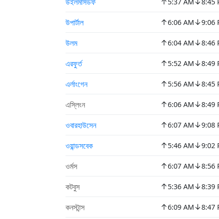
↑
↓
উইলমার্সডর্ফ
5:37 AM
8:45
↑
↓
উপার্টাল
6:06 AM
9:06
↑
↓
উলম
6:04 AM
8:46
↑
↓
এরফুর্ত
5:52 AM
8:49
↑
↓
এর্লাংগেন
5:56 AM
8:45
↑
↓
এস্লিংন
6:06 AM
8:49
↑
↓
ওবারহাউসেন
6:07 AM
9:08
↑
↓
ওয়ান্ডসবেক
5:46 AM
9:02
↑
↓
ওর্মস
6:07 AM
8:56
↑
↓
কটবুস
5:36 AM
8:39
↑
↓
কনস্টান্স
6:09 AM
8:47