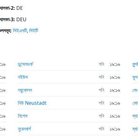
যালফা-2:
DE
যালফা-3:
DEU
চলসমূহ:
সিইএসটি
,
সিইটি
:১৬
ডুসেলডর্ফ
শনি
১৯:১৬
মুন্
:১৬
নইউস
শনি
১৯:১৬
মুল
:১৬
নয়ুকোলন
শনি
১৯:১৬
মেং
:১৬
নিউ Neustadt
শনি
১৯:১৬
মোয়
:১৬
নিপেস
শনি
১৯:১৬
ম্য
:১৬
নুরেনবার্গ
শনি
১৯:১৬
ম্য