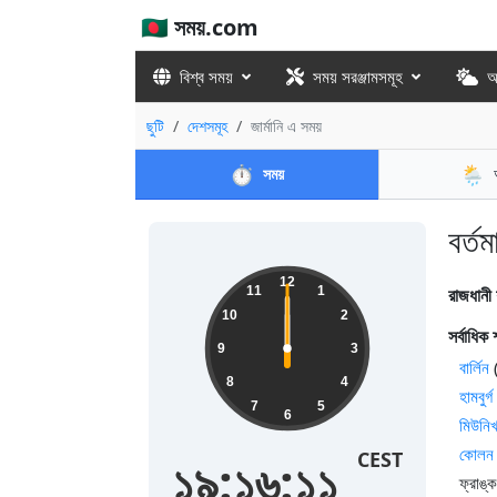
🇧🇩 সময়.com
বিশ্ব সময়
সময় সরঞ্জামসমূহ
আ
ছুটি
দেশসমূহ
জার্মানি এ সময়
⏱️
🌦️
সময়
বর্তম
12
রাজধানী
11
1
10
2
সর্বাধিক
9
3
বার্লিন
(
8
4
হামবুর্গ
7
5
6
মিউনি
কোলন
CEST
১৯:১৬:১২
ফ্রাঙ্