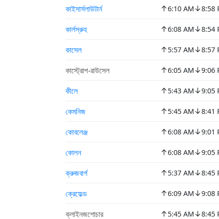
↑
↓
কাইসার্সলাউটার্ন
6:10 AM
8:58
↑
↓
কার্লস্রুহ
6:08 AM
8:54
↑
↓
কাসেল
5:57 AM
8:57
↑
↓
কাস্ট্রোপ-রাউসেল
6:05 AM
9:06
↑
↓
কীলে
5:43 AM
9:05
↑
↓
কেমনিজ
5:45 AM
8:41
↑
↓
কোবলেঞ্জ
6:08 AM
9:01
↑
↓
কোলন
6:08 AM
9:05
↑
↓
ক্রুজবার্গ
5:37 AM
8:45
↑
↓
ক্রেফেল্ড
6:09 AM
9:08
↑
↓
ক্লাইনজশোচার
5:45 AM
8:45