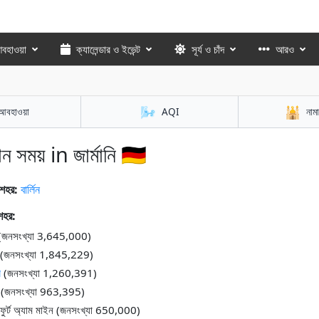
বহাওয়া
ক্যালেন্ডার ও ইভেন্ট
সূর্য ও চাঁদ
আরও
🌬️
🕌
আবহাওয়া
AQI
নাম
ান সময় in জার্মানি 🇩🇪
 শহর:
বার্লিন
 শহর:
জনসংখ্যা 3,645,000)
(জনসংখ্যা 1,845,229)
খ
(জনসংখ্যা 1,260,391)
(জনসংখ্যা 963,395)
কফুর্ট অ্যাম মাইন (জনসংখ্যা 650,000)