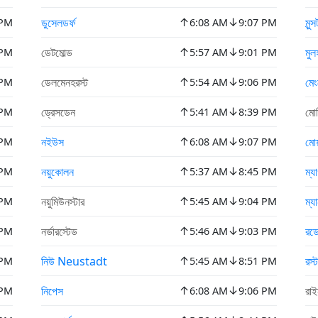
↑
↓
ডুসেলডর্ফ
মুন্
 PM
6:08 AM
9:07 PM
↑
↓
ডেটমোল্ড
মুল
 PM
5:57 AM
9:01 PM
↑
↓
ডেলমেনহরস্ট
মেং
 PM
5:54 AM
9:06 PM
↑
↓
ড্রেসডেন
মোব
 PM
5:41 AM
8:39 PM
↑
↓
নইউস
মোয়
 PM
6:08 AM
9:07 PM
↑
↓
নয়ুকোলন
ম্য
 PM
5:37 AM
8:45 PM
↑
↓
নয়ুমিউনস্টার
ম্য
 PM
5:45 AM
9:04 PM
↑
↓
নর্ডারস্টেড
রড
 PM
5:46 AM
9:03 PM
↑
↓
নিউ Neustadt
রস্
 PM
5:45 AM
8:51 PM
↑
↓
নিপেস
রাই
 PM
6:08 AM
9:06 PM