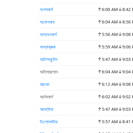
↑
↓
অগসবার্গ
6:00 AM
8:42
↑
↓
অফেনবাখ
6:04 AM
8:56
↑
↓
অলডেনবার্গ
5:56 AM
9:08
↑
↓
অস্নাব্রুক
5:59 AM
9:06
↑
↓
আইম্সবুটেল
5:47 AM
9:03
↑
↓
আইসারলোন
6:04 AM
9:04
↑
↓
আখেন
6:12 AM
9:08
↑
↓
আর্নসবার্গ
6:02 AM
9:02
↑
↓
আলটোনা
5:47 AM
9:03
↑
↓
ইংগোলস্টাড
5:57 AM
8:41