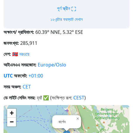
⛶
পূর্ণ স্ক্রীন
১২-ঘন্টার ফরম্যাট দেখান
অক্ষাংশ/ দ্রাঘিমাংশ:
60.39° NNE, 5.32° ESE
জনসংখ্যা:
285,911
দেশ:
🇳🇴
নরওয়ে
আইএনএএ সময়জোন:
Europe/Oslo
UTC
অফসেট:
+01:00
সময় অঞ্চল:
CET
ডে লাইট সেভিং সময়:
হ্যাঁ
✅
(সংক্ষিপ্ত রূপ:
CEST
)
+
×
−
বার্গেন