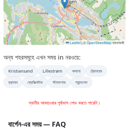
Leaflet
|
©
OpenStreetMap
অবদানকারী
অন্য শহরসমূহে এখন সময় in নরওয়ে:
Kristiansand
Lillestrøm
অসলো
ট্রোনহেম
ড্রামেন
ফ্রেডিক্সটাড
স্টাভাংগার
স্যান্ডনেস
স্থানীয় আবহাওয়ার পূর্বাভাস লোড করতে পারেনি।
বার্গেন-এর সময় — FAQ