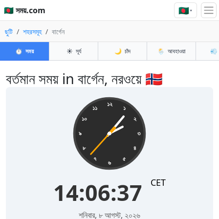
🇧🇩
🇧🇩 সময়.com
▾
ছুটি
শহরসমূহ
বার্গেন
⏱️
সময়
☀️
সূর্য
🌙
চাঁদ
🌦️
আবহাওয়া
💨
বর্তমান সময় in বার্গেন, নরওয়ে 🇳🇴
14:06:37
১২
১১
১
১০
২
৯
৩
৮
৪
৭
৫
৬
CET
14:06:37
শনিবার, ৮ আগস্ট, ২০২৬