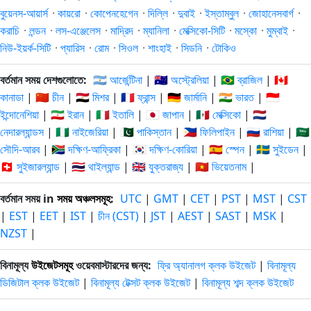
বুয়েনস-আয়ার্স
·
কায়রো
·
কোপেনহেগেন
·
দিল্লি
·
দুবাই
·
ইস্তাম্বুল
·
জোহানেসবার্গ
·
করাচি
·
লন্ডন
·
লস-এঞ্জেলেস
·
মাদ্রিদ
·
ম্যানিলা
·
মেক্সিকো-সিটি
·
মস্কো
·
মুম্বাই
·
নিউ-ইয়র্ক-সিটি
·
প্যারিস
·
রোম
·
সিওল
·
শাংহাই
·
সিডনি
·
টোকিও
বর্তমান সময় দেশগুলোতে:
🇦🇷 আর্জেন্টিনা
|
🇦🇺 অস্ট্রেলিয়া
|
🇧🇷 ব্রাজিল
|
🇨🇦
কানাডা
|
🇨🇳 চীন
|
🇪🇬 মিশর
|
🇫🇷 ফ্রান্স
|
🇩🇪 জার্মানি
|
🇮🇳 ভারত
|
🇮🇩
ইন্দোনেশিয়া
|
🇮🇷 ইরান
|
🇮🇹 ইতালি
|
🇯🇵 জাপান
|
🇲🇽 মেক্সিকো
|
🇳🇱
নেদারল্যান্ডস
|
🇳🇬 নাইজেরিয়া
|
🇵🇰 পাকিস্তান
|
🇵🇭 ফিলিপাইন
|
🇷🇺 রাশিয়া
|
🇸🇦
সৌদি-আরব
|
🇿🇦 দক্ষিণ-আফ্রিকা
|
🇰🇷 দক্ষিণ-কোরিয়া
|
🇪🇸 স্পেন
|
🇸🇪 সুইডেন
|
🇨🇭 সুইজারল্যান্ড
|
🇹🇭 থাইল্যান্ড
|
🇬🇧 যুক্তরাজ্য
|
🇻🇳 ভিয়েতনাম
|
বর্তমান সময় in
সময় অঞ্চলসমূহ
:
UTC
|
GMT
|
CET
|
PST
|
MST
|
CST
|
EST
|
EET
|
IST
|
চীন (CST)
|
JST
|
AEST
|
SAST
|
MSK
|
NZST
|
বিনামূল্য
উইজেটসমূহ
ওয়েবমাস্টারদের জন্য:
ফ্রি অ্যানালগ ক্লক উইজেট
|
বিনামূল্য
ডিজিটাল ক্লক উইজেট
|
বিনামূল্য টেক্সট ক্লক উইজেট
|
বিনামূল্য শব্দ ক্লক উইজেট