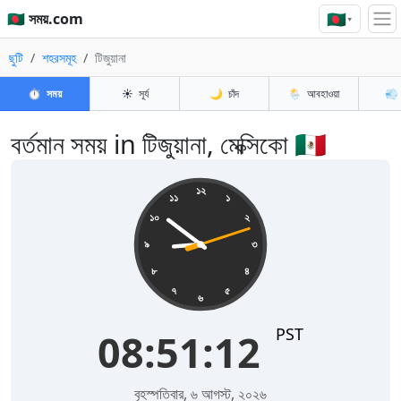
🇧🇩
🇧🇩 সময়.com
▾
ছুটি
শহরসমূহ
টিজুয়ানা
⏱️
সময়
☀️
সূর্য
🌙
চাঁদ
🌦️
আবহাওয়া
💨
বর্তমান সময় in টিজুয়ানা, মেক্সিকো 🇲🇽
08:51:12
১২
১১
১
১০
২
৯
৩
৮
৪
৭
৫
৬
PST
08:51:12
বৃহস্পতিবার, ৬ আগস্ট, ২০২৬