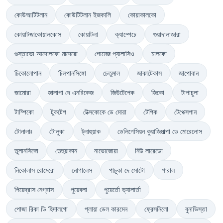
কোউআটিটলান
কোউটিটলান ইজকালি
কোয়াকালকো
কোয়াটজাকোয়ালকোস
কোয়াটলা
ক্যাম্পেচে
গুয়াদালাজারা
গুস্তাভো আদোলফো মাদেরো
গোমেজ প্যালাসিও
চালকো
চিকোলোপান
চিলপানসিঙ্গো
চেতুমাল
জাকাটেকাস
জাপোবান
জামোরা
জালাপা দে এনরিকেজ
জিউটেপেক
জিকো
টাপাচুলা
টাম্পিকো
টুকটেপ
টেক্সকোকে ডে মোরা
টেপিক
টেপেক্সপান
টোনালাঃ
টোলুকা
ট্লাহুয়াক
ডেলিগেসিয়ন কুয়াজিমাল্পা ডে মোরেলোস
তুলানসিঙ্গো
তেহুয়াকান
নাভোজোয়া
নিউ লারেডো
নিকোলাস রোমেরো
নোগালেস
পাচুকা দে সোটো
পারাল
পিয়েদ্রাস নেগ্রাস
পুয়েবলা
পুয়ের্তো ভ্যালার্তা
পোজা রিকা ডি হিদালগো
প্লায়া ডেল কারমেন
ফ্রেসনিলো
বুনাভিস্তা