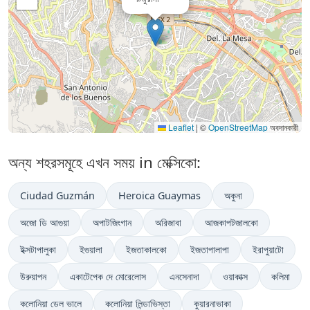
Leaflet
|
©
OpenStreetMap
অবদানকারী
অন্য শহরসমূহে এখন সময় in মেক্সিকো:
Ciudad Guzmán
Heroica Guaymas
অকুনা
অজো ডি আগুয়া
অপাটজিংগান
অরিজাবা
আজকাপটজালকো
ইক্সটাপালুকা
ইগুয়ালা
ইজতাকালকো
ইজতাপালাপা
ইরাপুয়াটো
উরুয়াপন
একাটেপেক দে মোরেলোস
এনসেনাদা
ওয়াকাক্স
কলিমা
কলোনিয়া ডেল ভালে
কলোনিয়া লিন্ডাভিস্তা
কুয়ারনাভাকা