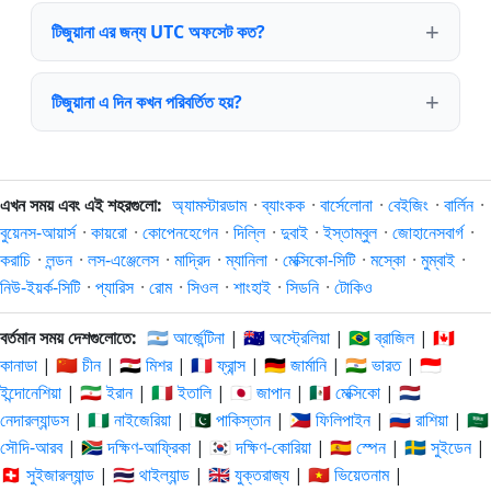
টিজুয়ানা এর জন্য UTC অফসেট কত?
টিজুয়ানা এ দিন কখন পরিবর্তিত হয়?
এখন সময় এবং এই শহরগুলো:
অ্যামস্টারডাম
·
ব্যাংকক
·
বার্সেলোনা
·
বেইজিং
·
বার্লিন
·
বুয়েনস-আয়ার্স
·
কায়রো
·
কোপেনহেগেন
·
দিল্লি
·
দুবাই
·
ইস্তাম্বুল
·
জোহানেসবার্গ
·
করাচি
·
লন্ডন
·
লস-এঞ্জেলেস
·
মাদ্রিদ
·
ম্যানিলা
·
মেক্সিকো-সিটি
·
মস্কো
·
মুম্বাই
·
নিউ-ইয়র্ক-সিটি
·
প্যারিস
·
রোম
·
সিওল
·
শাংহাই
·
সিডনি
·
টোকিও
বর্তমান সময় দেশগুলোতে:
🇦🇷 আর্জেন্টিনা
|
🇦🇺 অস্ট্রেলিয়া
|
🇧🇷 ব্রাজিল
|
🇨🇦
কানাডা
|
🇨🇳 চীন
|
🇪🇬 মিশর
|
🇫🇷 ফ্রান্স
|
🇩🇪 জার্মানি
|
🇮🇳 ভারত
|
🇮🇩
ইন্দোনেশিয়া
|
🇮🇷 ইরান
|
🇮🇹 ইতালি
|
🇯🇵 জাপান
|
🇲🇽 মেক্সিকো
|
🇳🇱
নেদারল্যান্ডস
|
🇳🇬 নাইজেরিয়া
|
🇵🇰 পাকিস্তান
|
🇵🇭 ফিলিপাইন
|
🇷🇺 রাশিয়া
|
🇸🇦
সৌদি-আরব
|
🇿🇦 দক্ষিণ-আফ্রিকা
|
🇰🇷 দক্ষিণ-কোরিয়া
|
🇪🇸 স্পেন
|
🇸🇪 সুইডেন
|
🇨🇭 সুইজারল্যান্ড
|
🇹🇭 থাইল্যান্ড
|
🇬🇧 যুক্তরাজ্য
|
🇻🇳 ভিয়েতনাম
|