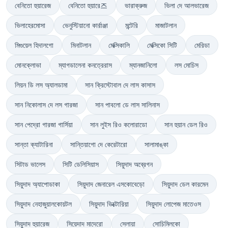
বেনিতো হুয়ারেজ
বেনিতো হুয়ারে즈
ভারাক্রুজ
ভিলা দে আলভারেজ
ভিলাহেরমোসা
ভেনুস্টিয়ানো কার্রাঞ্জা
মন্টেরি
মাজাটলান
মিগুয়েল হিদালগো
মিনাটলান
মেক্সিকালি
মেক্সিকো সিটি
মেরিডা
মোনক্লোভা
ম্যাগডালেনা কনত্রেরাস
ম্যানজানিলো
লস মোচিস
লিয়ন ডি লস অ্যালডামা
সান ক্রিস্টোবাল দে লাস কাসাস
সান নিকোলাস দে লস গারজা
সান পাবলো ডে লাস সালিনাস
সান পেদ্রো গারজা গার্সিয়া
সান লুইস রিও কলোরাডো
সান হুয়ান ডেল রিও
সান্তা ক্যাটারিনা
সান্তিয়াগো দে কেরেটারো
সালামাঙ্কা
সিটাড ভালেস
সিটি ডেলিসিয়াস
সিয়ুদাদ অব্রেগন
সিয়ুদাদ অ্যাপোডাকা
সিয়ুদাদ জেনারেল এসকোবেড়ো
সিয়ুদাদ ডেল কারমেন
সিয়ুদাদ নেহাজুয়ালকোয়টল
সিয়ুদাদ ভিক্টোরিয়া
সিয়ুদাদ লোপেজ মাতেওস
সিয়ুদাদ হুয়ারেজ
সিয়েদাদ মাদেরো
সেলায়া
সোচিমিলকো