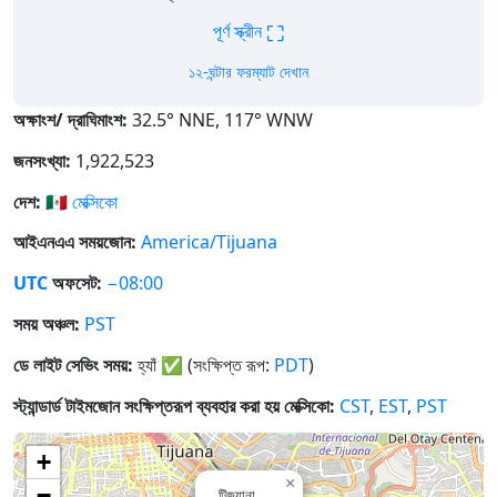
⛶
পূর্ণ স্ক্রীন
১২-ঘন্টার ফরম্যাট দেখান
অক্ষাংশ/ দ্রাঘিমাংশ:
32.5° NNE, 117° WNW
জনসংখ্যা:
1,922,523
দেশ:
🇲🇽
মেক্সিকো
আইএনএএ সময়জোন:
America/Tijuana
UTC
অফসেট:
−08:00
সময় অঞ্চল:
PST
ডে লাইট সেভিং সময়:
হ্যাঁ
✅
(সংক্ষিপ্ত রূপ:
PDT
)
স্ট্যান্ডার্ড টাইমজোন সংক্ষিপ্তরূপ ব্যবহার করা হয় মেক্সিকো:
CST
,
EST
,
PST
+
×
−
টিজুয়ানা