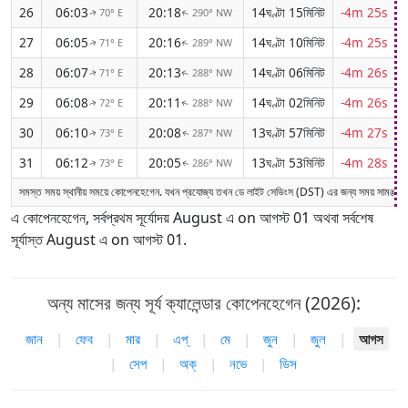
26
06:03
20:18
14ঘণ্টা 15মিনিট
-4m 25s
70° E
290° NW
↑
↑
27
06:05
20:16
14ঘণ্টা 10মিনিট
-4m 25s
71° E
289° NW
↑
↑
28
06:07
20:13
14ঘণ্টা 06মিনিট
-4m 26s
71° E
288° NW
↑
↑
29
06:08
20:11
14ঘণ্টা 02মিনিট
-4m 26s
72° E
288° NW
↑
↑
30
06:10
20:08
13ঘণ্টা 57মিনিট
-4m 27s
73° E
287° NW
↑
↑
31
06:12
20:05
13ঘণ্টা 53মিনিট
-4m 28s
73° E
286° NW
↑
↑
সমস্ত সময় স্থানীয় সময়ে কোপেনহেগেন. যখন প্রযোজ্য তখন ডে লাইট সেভিংস (DST) এর জন্য সময় সামঞ্জস
এ কোপেনহেগেন, সর্বপ্রথম সূর্যোদয় August এ on আগস্ট 01 অথবা সর্বশেষ
সূর্যাস্ত August এ on আগস্ট 01.
অন্য মাসের জন্য সূর্য ক্যালেন্ডার কোপেনহেগেন (2026):
জান
|
ফেব
|
মার
|
এপ্
|
মে
|
জুন
|
জুল
|
আগস
|
সেপ
|
অক্
|
নভে
|
ডিস