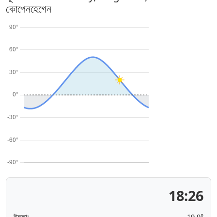
কোপেনহেগেন
18:26
উচ্চতা:
19.9°