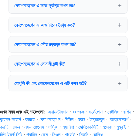
কোপেনহেগেন এ আজ সূর্যাস্ত কখন হয়?
কোপেনহেগেন এ আজ দিনের দৈর্ঘ্য কত?
কোপেনহেগেন এ সৌর মধ্যাহ্ন কখন হয়?
কোপেনহেগেন এ সোনালী ঘন্টা কী?
গোধূলি কী এবং কোপেনহেগেন এ এটি কখন ঘটে?
এখন সময় এবং এই শহরগুলো:
অ্যামস্টারডাম
·
ব্যাংকক
·
বার্সেলোনা
·
বেইজিং
·
বার্লিন
·
বুয়েনস-আয়ার্স
·
কায়রো
·
কোপেনহেগেন
·
দিল্লি
·
দুবাই
·
ইস্তাম্বুল
·
জোহানেসবার্গ
·
করাচি
·
লন্ডন
·
লস-এঞ্জেলেস
·
মাদ্রিদ
·
ম্যানিলা
·
মেক্সিকো-সিটি
·
মস্কো
·
মুম্বাই
·
নিউ-ইয়র্ক-সিটি
·
প্যারিস
·
রোম
·
সিওল
·
শাংহাই
·
সিডনি
·
টোকিও