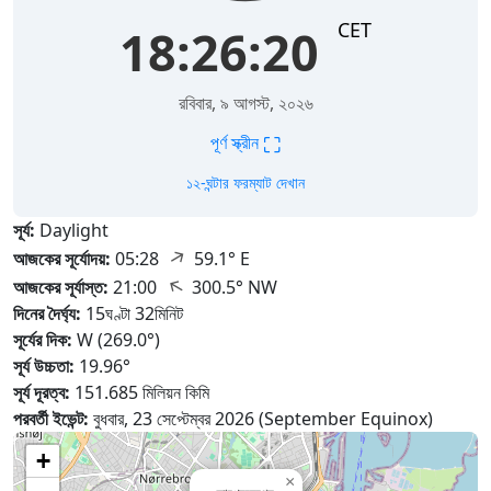
CET
18:26:21
রবিবার, ৯ আগস্ট, ২০২৬
⛶
পূর্ণ স্ক্রীন
১২-ঘন্টার ফরম্যাট দেখান
সূর্য:
Daylight
↑
আজকের সূর্যোদয়:
05:28
59.1° E
↑
আজকের সূর্যাস্ত:
21:00
300.5° NW
দিনের দৈর্ঘ্য:
15ঘণ্টা 32মিনিট
সূর্যের দিক:
W (269.0°)
সূর্য উচ্চতা:
19.96°
সূর্য দূরত্ব:
151.685 মিলিয়ন কিমি
পরবর্তী ইভেন্ট:
বুধবার, 23 সেপ্টেম্বর 2026 (September Equinox)
+
×