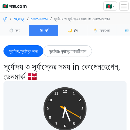
🇧🇩
🇧🇩 সময়.com
▾
ছুটি
শহরসমূহ
কোপেনহেগেন
সূর্যোদয় ও সূর্যাস্তের সময় in কোপেনহেগেন
⏱️
সময়
☀️
সূর্য
🌙
চাঁদ
🌦️
আবহাওয়া
💨
সূর্যোদয়/সূর্যাস্ত আজ
সূর্যোদয়/সূর্যাস্ত আগামীকাল
সূর্যোদয় ও সূর্যাস্তের সময় in কোপেনহেগেন,
ডেনমার্ক 🇩🇰
18:26:21
12
11
1
10
2
9
3
8
4
7
5
6