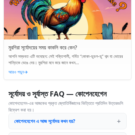
মুরগিরা সূর্যোদয়ের সময় কাকলি করে কেন?
আপনি সম্ভবত এটি শুনেছেন: সেই শক্তিশালী, গর্বিত “কোকা-ডুডল-ডু” শব্দ যা ভোরের
শান্তিকে ভেঙে দেয়। মুরগিরা মনে করে জানে কখন...
আরও পড়ুন
→
সূর্যোদয় ও সূর্যাস্ত FAQ — কোপেনহেগেন
কোপেনহেগেন-এর আজকের প্রকৃত জ্যোতির্বিজ্ঞানের ভিত্তিতে প্রতিদিন উত্তরগুলি
রিফ্রেশ করা হয়।
কোপেনহেগেন এ আজ সূর্যোদয় কখন হয়?