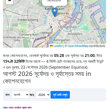
−
কোপেনহেগেন
Leaflet
|
©
OpenStreetMap
contributors
মধ্যে কোপেনহেগেন, ডেনমার্ক সূর্যোদয় হয়
05:28
এবং সূর্যাস্ত হয়
21:00
, দিয়ে
15ঘণ্টা 32মিনিট
দিনের আলো — 4 মিনিট ছোট গতকালের চেয়ে. দ্য পরবর্তী ইভেন্ট
এ on বুধবার, 23 সেপ্টেম্বর 2026 (September Equinox).
আগস্ট 2026
সূর্যোদয় ও সূর্যাস্তের সময় in
কোপেনহেগেন
মাস:
বছর:
সূর্য ডেটা দেখুন
আরও দেখতে ডানদিকে স্ক্রোল করুন