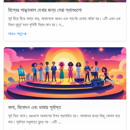
বিশ্বের সান্ধ্যকাল দেখার জন্য সেরা স্থানগুলো
সূর্য ধীরে ধীরে অস্ত যায়, আকাশকে আগুন এবং স্বর্ণের রেখায় আঁকা হয়। এটি এমন এক
বিরল মুহূর্ত যখন পৃথিবী স্থির মনে হয়। য...
আরও পড়ুন
→
কলা, বিনোদন এবং ভাষায় সূর্যাস্ত
সূর্য নিচে নামে। রঙগুলো আকাশের উপর প্রসারিত হয়। আমাদের মধ্যে কিছু কোমল হয়ে
যায়। সূর্যাস্ত শুধুমাত্র সুন্দর নয় - এটি ...