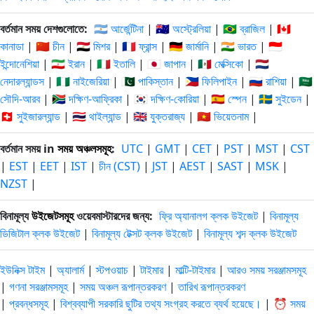
বর্তমান সময় দেশগুলোতে:
🇦🇷 আর্জেন্টিনা
|
🇦🇺 অস্ট্রেলিয়া
|
🇧🇷 ব্রাজিল
|
🇨🇦
কানাডা
|
🇨🇳 চীন
|
🇪🇬 মিশর
|
🇫🇷 ফ্রান্স
|
🇩🇪 জার্মানি
|
🇮🇳 ভারত
|
🇮🇩
ইন্দোনেশিয়া
|
🇮🇷 ইরান
|
🇮🇹 ইতালি
|
🇯🇵 জাপান
|
🇲🇽 মেক্সিকো
|
🇳🇱
নেদারল্যান্ডস
|
🇳🇬 নাইজেরিয়া
|
🇵🇰 পাকিস্তান
|
🇵🇭 ফিলিপাইন
|
🇷🇺 রাশিয়া
|
🇸🇦
সৌদি-আরব
|
🇿🇦 দক্ষিণ-আফ্রিকা
|
🇰🇷 দক্ষিণ-কোরিয়া
|
🇪🇸 স্পেন
|
🇸🇪 সুইডেন
|
🇨🇭 সুইজারল্যান্ড
|
🇹🇭 থাইল্যান্ড
|
🇬🇧 যুক্তরাজ্য
|
🇻🇳 ভিয়েতনাম
|
বর্তমান সময় in
সময় অঞ্চলসমূহ
:
UTC
|
GMT
|
CET
|
PST
|
MST
|
CST
|
EST
|
EET
|
IST
|
চীন (CST)
|
JST
|
AEST
|
SAST
|
MSK
|
NZST
|
বিনামূল্য
উইজেটসমূহ
ওয়েবমাস্টারদের জন্য:
ফ্রি অ্যানালগ ক্লক উইজেট
|
বিনামূল্য
ডিজিটাল ক্লক উইজেট
|
বিনামূল্য টেক্সট ক্লক উইজেট
|
বিনামূল্য শব্দ ক্লক উইজেট
ইউনিক্স টাইম
|
অ্যালার্ম
|
স্টপওয়াচ
|
টাইমার
|
মাল্টি-টাইমার
|
আরও সময় সরঞ্জামসমূহ
|
গণনা সরঞ্জামসমূহ
|
সময় অঞ্চল রূপান্তরকরণ
|
তারিখ রূপান্তরকরণ
|
প্রবন্ধসমূহ
|
বিশ্বব্যাপী সরকারি ছুটির তথ্য সংগ্রহ করতে ব্যর্থ হয়েছে।
|
⏰ সময়